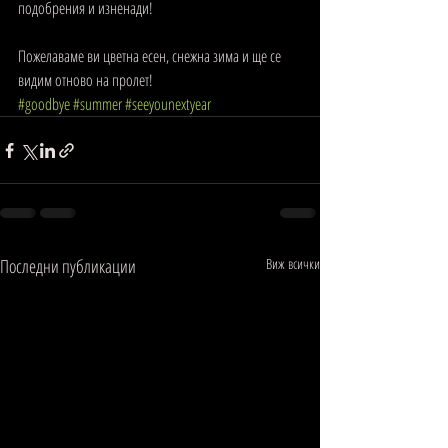
подобрения и изненади!  
Пожелаваме ви цветна есен, снежна зима и ще се 
видим отново на пролет!   
#goodbye
#summer
#seeyounextyear
Последни публикации
Виж всички