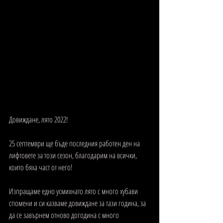
Довиждане, лято 2022!
25 септември ще бъде последния работен ден на 
лифтовете за този сезон, благодарим на всички, 
които бяха част от него!
Изпращаме едно усмихнато лято с много хубави 
спомени и си казваме довиждане за тази година, за 
да се завърнем отново догодина с много 