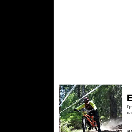
Гр
пл
М