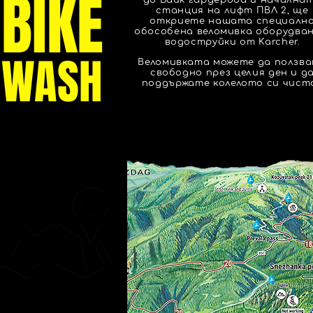
BIKE
до Байк гардероба и начална
станция на лифт ПВЛ 2, ще
откриете нашата специалн
обособена веломивка оборудван
водоструйки от Karcher.
WASH
Веломивката можете да ползв
свободно през целия ден и д
поддържате колелото си чист