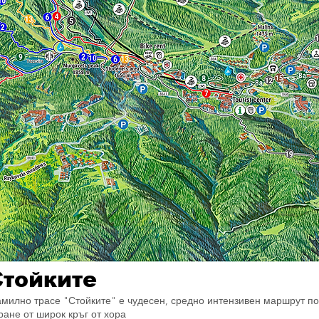
Стойките
милно трасе "Стойките" е чудесен, средно интензивен маршрут п
ране от широк кръг от хора