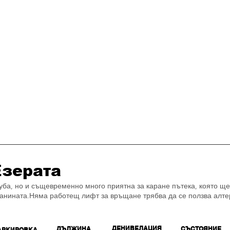
Езерата
уба, но и същевременно много приятна за каране пътека, която ще 
анината.
Няма работещ лифт за връщане трябва да се ползва алте
ДЕНИВЕЛАЦИЯ
ДЪЛЖИНА
СЪСТОЯНИЕ
АРКИРОВКА