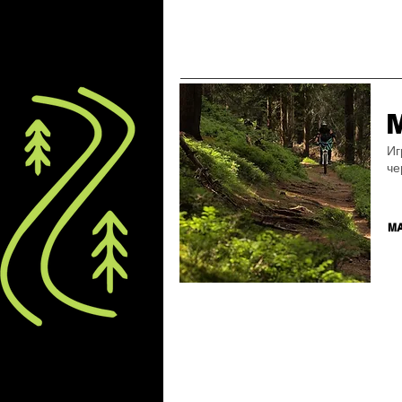
Иг
че
М