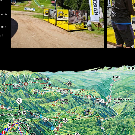
та
о
а с
ате
а
о!