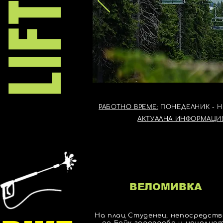
LIFTS
ПВЛ №1 - ПАМПОРОВ
РАБОТНО ВРЕМЕ:
ПОНЕДЕЛНИК - НЕДЕ
АКТУАЛНА ИНФОРМАЦИЯ
ВЕЛОМИВКА
На плац Студенец, непосредст