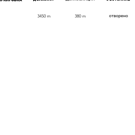
3
3450 m
380 m
​отворено