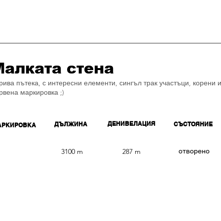
Малката стена
рива пътека, с интересни елементи, сингъл трак участъци, корени 
рвена маркировка ;)
ДЕНИВЕЛАЦИЯ
ДЪЛЖИНА
СЪСТОЯНИЕ
АРКИРОВКА
2
3100 m
287 m
​отворено